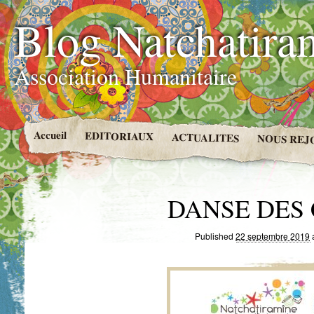
Blog Natchatira
Association Humanitaire
Accueil
EDITORIAUX
ACTUALITES
NOUS REJ
DANSE DES 
Published
22 septembre 2019