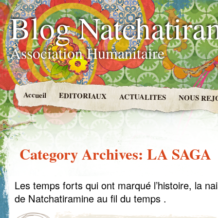
Blog Natchatira
Association Humanitaire
Accueil
EDITORIAUX
ACTUALITES
NOUS REJ
Category Archives:
LA SAGA
Les temps forts qui ont marqué l’histoire, la n
de Natchatiramine au fil du temps .