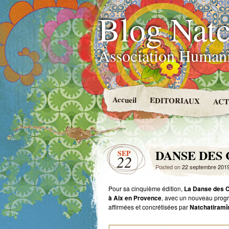
Blog Natc
Association Humani
Accueil
EDITORIAUX
ACT
DANSE DES 
SEP
22
Posted on
22 septembre 201
Pour sa cinquième édition,
La Danse des C
à Aix en Provence
, avec un nouveau progr
affirmées et concrétisées par
Natchatiramî