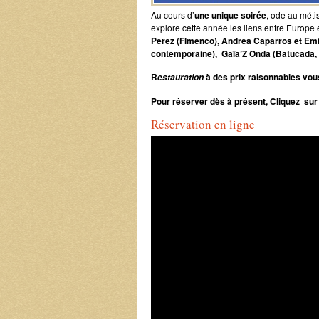
Au cours d’
une unique soirée
, ode au méti
explore cette année les liens entre Europe 
Perez (Flmenco), Andrea Caparros et Emil
contemporaine),
Gaïa’Z Onda (Batucada, 
R
à des prix raisonnables vou
estauration
Pour réserver dès à présent, Cliquez sur l
Réservation en ligne