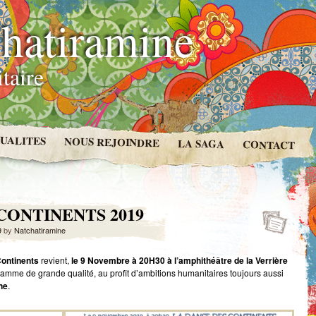
hatiramine
taire
UALITES
NOUS REJOINDRE
LA SAGA
CONTACT
CONTINENTS 2019
9
by
Natchatiramine
ontinents
revient,
le 9 Novembre à 20H30 à l’amphithéâtre de la Verrière
amme de grande qualité, au profit d’ambitions humanitaires toujours aussi
ne
.