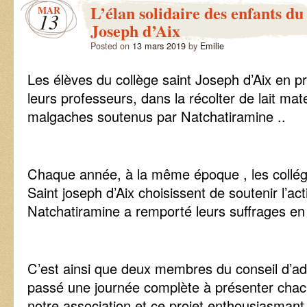
L’élan solidaire des enfants du
MAR
13
Joseph d’Aix
Posted on
13 mars 2019
by
Emilie
Les élèves du collège saint Joseph d’Aix en p
leurs professeurs, dans la récolter de lait mat
malgaches soutenus par Natchatiramine ..
Chaque année, à la même époque , les collégi
Saint joseph d’Aix choisissent de soutenir l’act
Natchatiramine a remporté leurs suffrages en
C’est ainsi que deux membres du conseil d’ad
passé une journée complète à présenter chacu
notre association et ce projet enthousiasmant