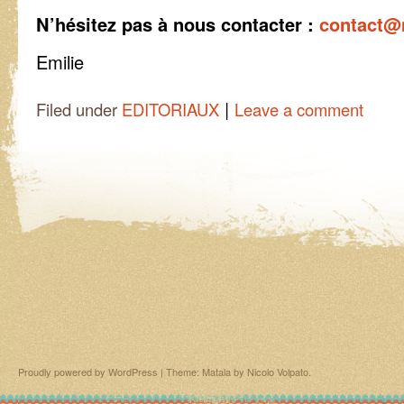
N’hésitez pas à nous contacter :
contact@
Emilie
|
Filed under
EDITORIAUX
Leave a comment
Proudly powered by WordPress
|
Theme: Matala by
Nicolo Volpato
.