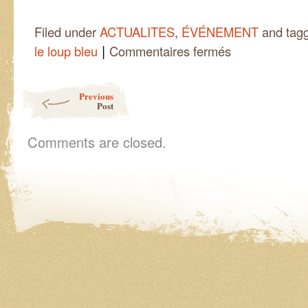
Filed under
ACTUALITES
,
ÉVÉNEMENT
and tag
|
sur
le loup bleu
Commentaires fermés
Des
ateliers
gourmands
Post navigation
Previous
et
Post
vivants
autour
du
Comments are closed.
kombucha
et
des
légumes
fermentés