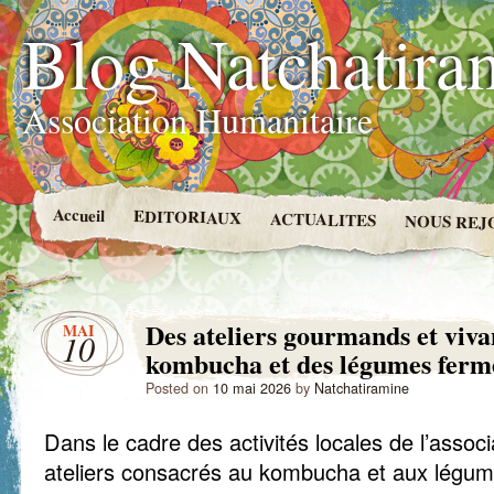
Blog Natchatira
Association Humanitaire
Accueil
EDITORIAUX
ACTUALITES
NOUS REJ
Des ateliers gourmands et viva
MAI
10
kombucha et des légumes ferm
Posted on
10 mai 2026
by
Natchatiramine
Dans le cadre des activités locales de l’assoc
ateliers consacrés au kombucha et aux légum