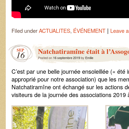
|
Filed under
ACTUALITES
,
ÉVÉNEMENT
Leave 
Natchatiramîne était à l’Assog
SEP
16
Posted on
16 septembre 2019
by
Emilie
C’est par une belle journée ensoleillée (« été
approprié pour notre association) que les me
Natchatiramîne ont échangé sur les actions de
visiteurs de la journée des associations 2019