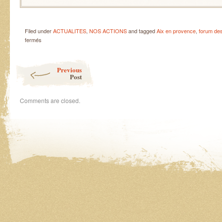
Filed under
ACTUALITES
,
NOS ACTIONS
and tagged
Aix en provence
,
forum des
sur
fermés
Natchatiramine
vous
Post navigation
donne
Previous
rendez-
Post
vous
le
Comments are closed.
13
septembre
!