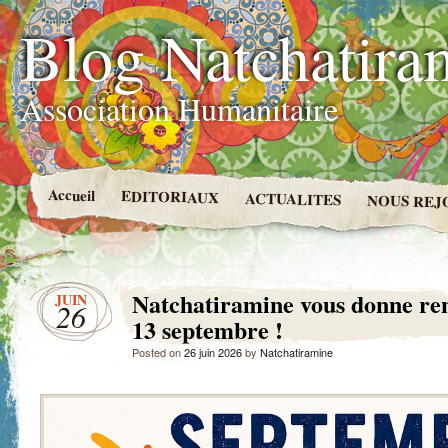
Blog Natchatira
Association Humanitaire
Accueil
EDITORIAUX
ACTUALITES
NOUS REJ
Natchatiramine vous donne ren
JUIN
26
13 septembre !
Posted on
26 juin 2026
by
Natchatiramine