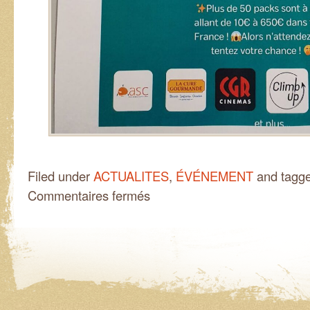
Filed under
ACTUALITES
,
ÉVÉNEMENT
and tagg
sur
Commentaires fermés
Tombola
et
soirée
Stand-
up
solidaires
à
ne
pas