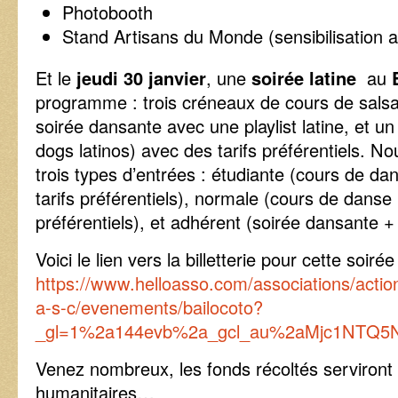
Photobooth
Stand Artisans du Monde (sensibilisation
Et le
jeudi 30 janvier
, une
soirée latine
au
programme : trois créneaux de cours de salsa 
soirée dansante avec une playlist latine, et u
dogs latinos) avec des tarifs préférentiels. 
trois types d’entrées : étudiante (cours de d
tarifs préférentiels), normale (cours de danse
préférentiels), et adhérent (soirée dansante + t
Voici le lien vers la billetterie pour cette soirée
https://www.helloasso.com/associations/actio
a-s-c/evenements/bailocoto?
_gl=1%2a144evb%2a_gcl_au%2aMjc1NTQ5
Venez nombreux, les fonds récoltés serviront 
humanitaires…