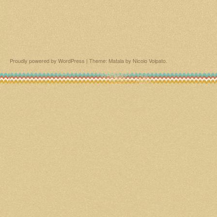
manquer
!
Proudly powered by WordPress
|
Theme: Matala by
Nicolo Volpato
.