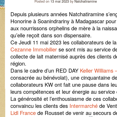
Posted on
13 mai 2023
by
Natchatiramine
Depuis plusieurs années Natchatiramine s’en
Honorine à Soanindrariny à Madagascar pour f
aux nourrissons orphelins de mère à la naiss
qu’elle reçoit dans son dispensaire.
Ce Jeudi 11 mai 2023 les collaborateurs de l
Cezanne Immobilier
se sont mis au service d
collecte de lait maternisé auprès des clients d
région.
Dans le cadre d’un RED DAY
Keller Williams
consacrée au bénévolat), une cinquantaine d
collaborateurs KW ont fait une pause dans leu
leurs compétences et leur énergie au service
La générosité et l’enthousiasme de ces collab
convaincu les clients des
Intermarché
de Vent
Lidl France
de Rousset de venir au secours de