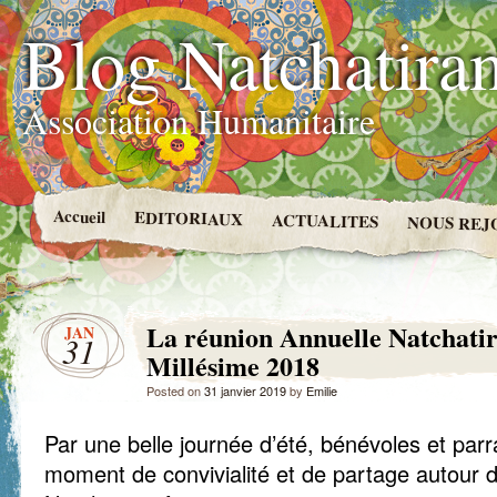
Blog Natchatira
Association Humanitaire
Accueil
EDITORIAUX
ACTUALITES
NOUS REJ
La réunion Annuelle Natchati
JAN
31
Millésime 2018
Posted on
31 janvier 2019
by
Emilie
Par une belle journée d’été, bénévoles et parr
moment de convivialité et de partage autour 