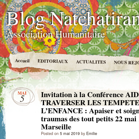
Blog Natchatira
Association Humanitaire
Accueil
EDITORIAUX
ACTUALITES
NOUS REJ
Invitation à la Conférence A
MAI
5
TRAVERSER LES TEMPETE
L’ENFANCE : Apaiser et soign
traumas des tout petits 22 mai
Marseille
Posted on
5 mai 2019
by
Emilie