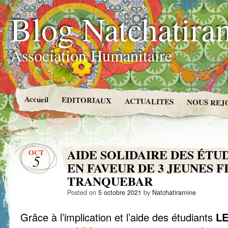
Blog Natchatira
Association Humanitaire
Accueil
EDITORIAUX
ACTUALITES
NOUS REJ
AIDE SOLIDAIRE DES ÉTU
OCT
5
EN FAVEUR DE 3 JEUNES F
TRANQUEBAR
Posted on
5 octobre 2021
by
Natchatiramine
Grâce à l’implication et l’aide des étudiants
L