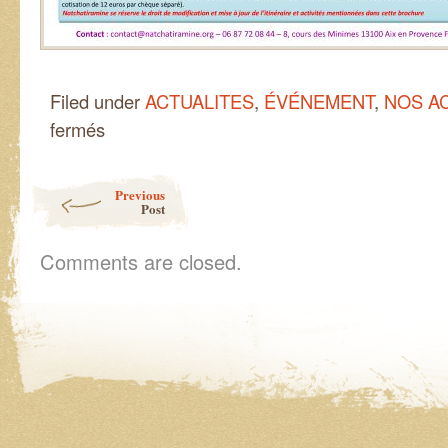
Filed under
ACTUALITES
,
ÉVÉNEMENT
,
NOS A
sur
fermés
Idée
pour
un
Post navigation
Previous
cadeau
Post
de
Noël
Solidaire
Comments are closed.