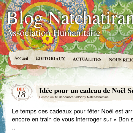
Blog Natchatira
Association Humanitaire
Accueil
EDITORIAUX
ACTUALITES
NOUS REJ
Idée pour un cadeau de Noël S
DÉC
18
Posted on
18 décembre 2022
by
Natchatiramine
Le temps des cadeaux pour fêter Noël est arri
encore en train de vous interroger sur « Bon 
..