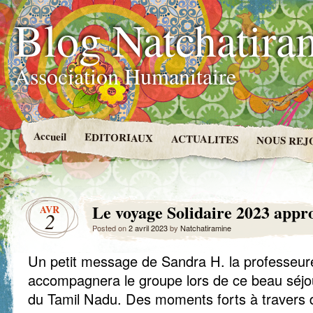
Blog Natchatira
Association Humanitaire
Accueil
EDITORIAUX
ACTUALITES
NOUS REJ
Le voyage Solidaire 2023 appro
AVR
2
Posted on
2 avril 2023
by
Natchatiramine
Un petit message de Sandra H. la professeur
accompagnera le groupe lors de ce beau séjou
du Tamil Nadu. Des moments forts à travers d