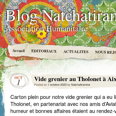
Blog Natchatira
Association Humanitaire
Accueil
EDITORIAUX
ACTUALITES
NOUS REJ
Vide grenier au Tholonet à Ai
OCT
1
Posted on
1 octobre 2023
by
Natchatiramine
Carton plein pour notre vide grenier qui a eu 
Tholonet, en partenariat avec nos amis d’Avia
humeur et bonnes affaires étaient au rendez-