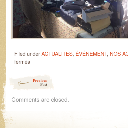
Filed under
ACTUALITES
,
ÉVÉNEMENT
,
NOS A
sur
fermés
Vide
grenier
au
Post navigation
Previous
Tholonet
Post
à
Aix
en
Comments are closed.
provence