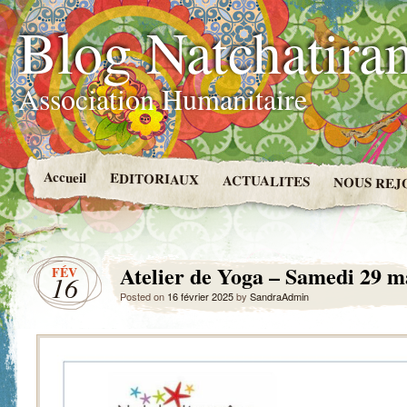
Blog Natchatira
Association Humanitaire
Accueil
EDITORIAUX
ACTUALITES
NOUS REJ
Atelier de Yoga – Samedi 29 m
FÉV
16
Posted on
16 février 2025
by
SandraAdmin