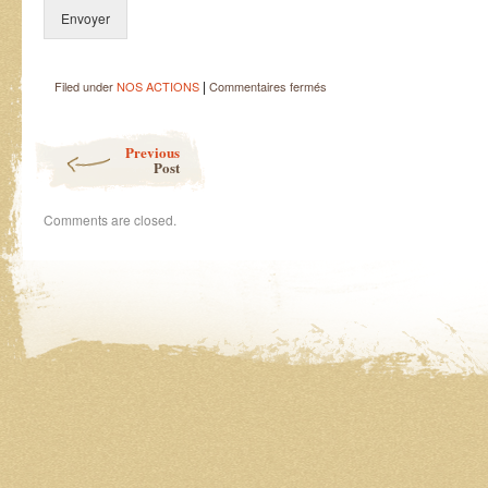
Envoyer
|
sur
Filed under
NOS ACTIONS
Commentaires fermés
Atelier
de
Post navigation
Yoga
Previous
–
Post
Samedi
29
Comments are closed.
mars
2025