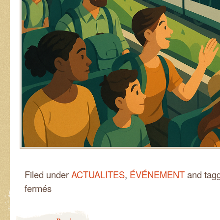
Filed under
ACTUALITES
,
ÉVÉNEMENT
and tag
sur
fermés
Un
voyage
collectif
Post navigation