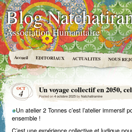
Blog Natchatira
Association Humanitaire
Accueil
EDITORIAUX
ACTUALITES
NOUS REJ
Un voyage collectif en 2050, cel
OCT
4
Posted on
4 octobre 2025
by
Natchatiramine
Un atelier 2 Tonnes c’est l’atelier immersif po
ensemble !
C’est une expérience collective et ludique pou