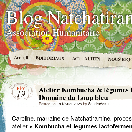
Blog Natchatira
Association Humanitaire
Accueil
EDITORIAUX
ACTUALITES
NOUS REJ
Atelier Kombucha & légumes 
FÉV
19
Domaine du Loup bleu
Posted on
19 février 2026
by
SandraAdmin
Caroline, marraine de Natchatiramine, propos
atelier
« Kombucha et légumes lactoferment