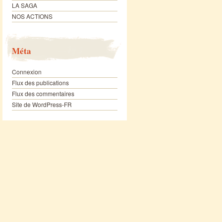
LA SAGA
NOS ACTIONS
Méta
Connexion
Flux des publications
Flux des commentaires
Site de WordPress-FR