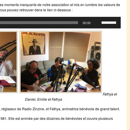
es moments marquants de notre association et mis en lumière les valeurs de
vous pouvez retrouver dans le lien ci-dessous :
Utilisez
00:00
les
flèches
haut/bas
pour
augmenter
ou
diminuer
le
volume.
Fathya et
Daniel, Emilie et Fathya
égisseur de Radio Zinzine, et Fathya, animatrice bénévole de grand talent.
1981. Elle est animée par des dizaines de bénévoles et couvre plusieurs