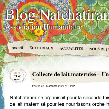
Blog Natchatira
Association Humanitaire
Accueil
EDITORIAUX
ACTUALITES
NOUS REJ
Collecte de lait maternisé – U
OCT
25
!
Posted on
25 octobre 2020
by
Emilie
Natchatiramîne organisait pour la seconde foi
de lait maternisé pour les nourrissons orphel