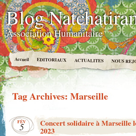
Blog Natchatira
Association Humanitaire
Accueil
EDITORIAUX
ACTUALITES
NOUS REJ
Tag Archives:
Marseille
Concert solidaire à Marseille l
FÉV
5
2023