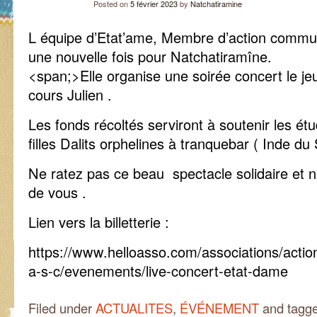
Posted on
5 février 2023
by
Natchatiramine
L équipe d’Etat’ame, Membre d’action commun
une nouvelle fois pour Natchatiramîne.
<span;>Elle organise une soirée concert le jeud
cours Julien .
Les fonds récoltés serviront à soutenir les ét
filles Dalits orphelines à tranquebar ( Inde du 
Ne ratez pas ce beau spectacle solidaire et n
de vous .
Lien vers la billetterie :
https://www.helloasso.com/associations/actio
a-s-c/evenements/live-concert-etat-dame
Filed under
ACTUALITES
,
ÉVÉNEMENT
and tagg