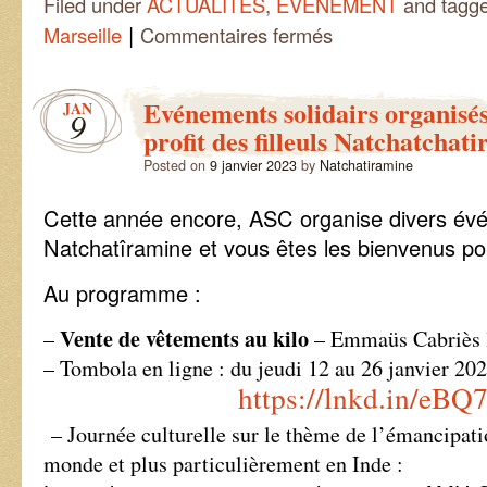
Filed under
ACTUALITES
,
ÉVÉNEMENT
and tagg
|
sur
Marseille
Commentaires fermés
Concert
solidaire
à
Evénements solidairs organisé
JAN
Marseille
9
le
profit des filleuls Natchatchat
9
Posted on
9 janvier 2023
by
Natchatiramine
Fevrier
2023
Cette année encore, ASC organise divers év
Natchatîramine et vous êtes les bienvenus pou
Au programme :
Vente de vêtements au kilo
–
– Emmaüs Cabriès l
– Tombola en ligne : du jeudi 12 au 26 janvier 2023
https://lnkd.in/eB
– Journée culturelle sur le thème de l’émancipati
monde et plus particulièrement en Inde :