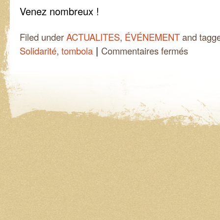
Venez nombreux !
Filed under
ACTUALITES
,
ÉVÉNEMENT
and tagg
|
sur
Solidarité
,
tombola
Commentaires fermés
Evénements
solidairs
organisés
par
ASC
au
profit
des
filleuls
Natchatchati