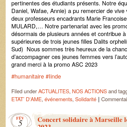
pertinentes des étudiants présents. Notre équ
Daniel, Wafae, Annie) a pu remercier de vive 
deux professeurs encadrants Marie Francoi
MULARD,… Notre partenariat avec les promo
désormais de plusieurs années et contribue à 
supérieures de trois jeunes filles Dalits orphe
Sud) Nous sommes très heureux de la chance 
d’accompagner ces jeunes femmes vers l’auto
grand merci à la promo ASC 2023
#humanitaire
#Iinde
Filed under
ACTUALITES
,
NOS ACTIONS
and tag
|
ETAT’ D'AME
,
événements
,
Solidarité
Commentai
Concert solidaire à Marseille l
FÉV
5
2023