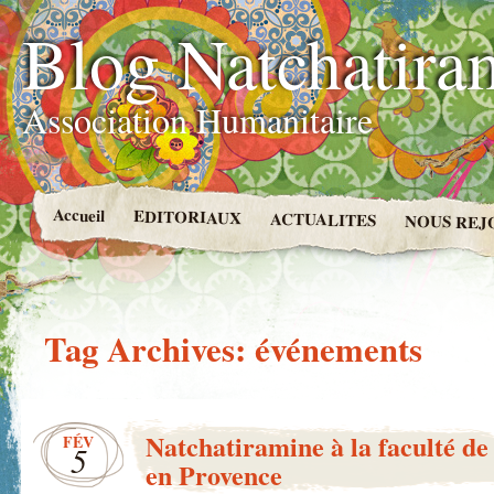
Blog Natchatira
Association Humanitaire
Accueil
EDITORIAUX
ACTUALITES
NOUS REJ
Tag Archives:
événements
Natchatiramine à la faculté de 
FÉV
5
en Provence