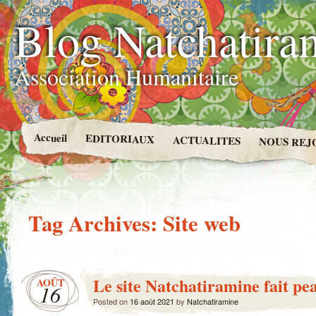
Blog Natchatira
Association Humanitaire
Accueil
EDITORIAUX
ACTUALITES
NOUS REJ
Tag Archives:
Site web
Le site Natchatiramine fait pe
AOÛT
16
Posted on
16 août 2021
by
Natchatiramine