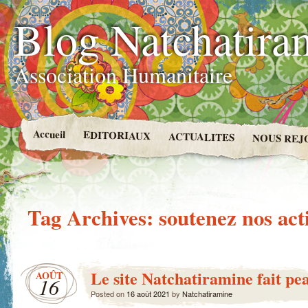
Blog Natchatira
Association Humanitaire
Accueil
EDITORIAUX
ACTUALITES
NOUS REJ
Tag Archives:
soutenez nos act
Le site Natchatiramine fait pe
AOÛT
16
Posted on
16 août 2021
by
Natchatiramine