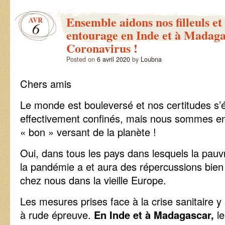
solidairs
organisés
Ensemble aidons nos filleuls et
AVR
par
6
ASC
entourage en Inde et à Madaga
au
Coronavirus !
profit
des
Posted on
6 avril 2020
by
Loubna
filleuls
Natchatchati
Chers amis
Le monde est bouleversé et nos certitudes s
effectivement confinés, mais nous sommes en
« bon » versant de la planète !
Oui, dans tous les pays dans lesquels la pauvr
la pandémie a et aura des répercussions bien
chez nous dans la vieille Europe.
Les mesures prises face à la crise sanitaire y
à rude épreuve.
En Inde et à Madagascar,
le