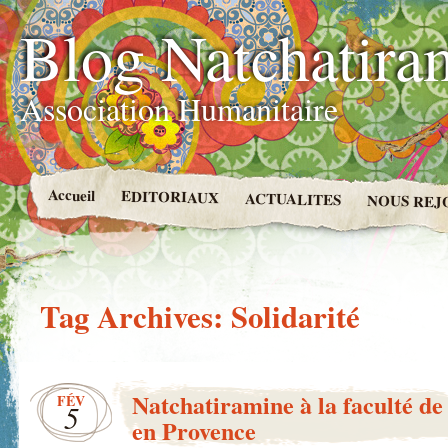
Blog Natchatira
Association Humanitaire
Accueil
EDITORIAUX
ACTUALITES
NOUS REJ
Tag Archives:
Solidarité
Natchatiramine à la faculté de 
FÉV
5
en Provence