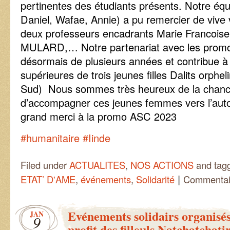
pertinentes des étudiants présents. Notre équ
Daniel, Wafae, Annie) a pu remercier de vive 
deux professeurs encadrants Marie Francoi
MULARD,… Notre partenariat avec les promo
désormais de plusieurs années et contribue à 
supérieures de trois jeunes filles Dalits orphe
Sud) Nous sommes très heureux de la chance 
d’accompagner ces jeunes femmes vers l’auto
grand merci à la promo ASC 2023
#humanitaire
#Iinde
Filed under
ACTUALITES
,
NOS ACTIONS
and tag
|
ETAT’ D'AME
,
événements
,
Solidarité
Commentai
Evénements solidairs organisé
JAN
9
profit des filleuls Natchatchat