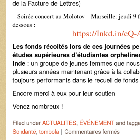
de la Facture de Lettres)
– Soirée concert au Molotov – Marseille: jeudi 9 fé
dessous :
https://lnkd.in/eQ
Les fonds récoltés lors de ces journées pe
études supérieures d’étudiantes orphelines
Inde
: un groupe de jeunes femmes que nou
plusieurs années maintenant grâce à la colla
toujours performants dans le recueil de fonds
Encore merci à eux pour leur soutien
Venez nombreux !
Filed under
ACTUALITES
,
ÉVÉNEMENT
and tagg
|
sur
Solidarité
,
tombola
Commentaires fermés
Evénements